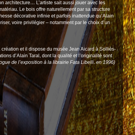
son architecture… L’artiste sait aussi jouer avec les
atériau. Le bois offre naturellement par sa structure
hesse décorative infinie et parfois inattendue qu’Alain
riser, voire privilégier – notamment par le choix d’un
la création et il dispose du musée Jean Aicard à Solliès-
ons d’Alain Taral, dont la qualité et l’originalité sont
ogue de l’exposition à la librairie Fata Libelli. en 1996)