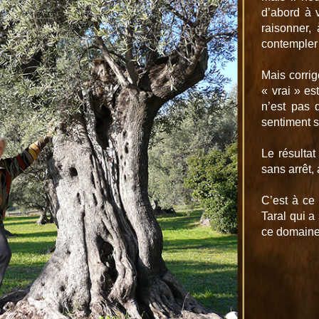
d’abord à v
raisonner, 
contempler
.
Mais corrig
« vrai » es
n’est pas 
sentiment s
.
Le résultat 
sans arrêt,
.
C’est à ce
Taral qui a
ce domaine q