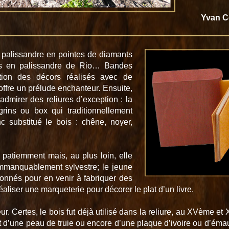
Yvan C
de palissandre en pointes de diamants
es en palissandre de Rio… Bandes
tion des décors réalisés avec de
offre un prélude enchanteur. Ensuite,
admirer des reliures d’exception : la
grins ou box qui traditionnellement
nc substitué le bois : chêne, noyer,
i patiemment mais, au plus loin, elle
mmanquablement sylvestre; le jeune
onnés pour en venir à fabriquer des
liser une marqueterie pour décorer le plat d’un livre.
. Certes, le bois fut déjà utilisé dans la reliure, au XVème et XV
nt d’une peau de truie ou encore d’une plaque d’ivoire ou d’émaux