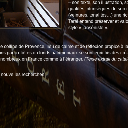
– son texte, son illustration, 
qualités intrinsèques de son m
(veinures, tonalités…) une ric
Taral entend préserver et valo
style « janséniste ».
 une colline de Provence, lieu de calme et de réflexion propice à 
ons particulières ou fonds patrimoniaux se sont enrichis des créati
s nombreux en France comme à l’étranger.
(Texte extrait du catal
e nouvelles recherches :