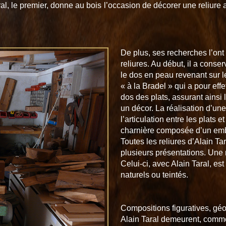
al, le premier, donne au bois l’occasion de décorer une reliure
De plus, ses recherches l’ont
reliures. Au début, il a conser
le dos en peau revenant sur le
« à la Bradel » qui a pour effe
dos des plats, assurant ainsi 
un décor. La réalisation d’une
l’articulation entre les plats 
charnière composée d’un emboî
Toutes les reliures d’Alain T
plusieurs présentations. Une r
Celui-ci, avec Alain Taral, e
naturels ou teintés.
.
.
Compositions figuratives, géo
Alain Taral demeurent, comme i