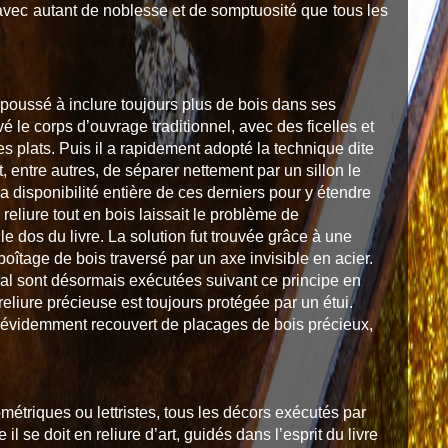
 avec autant de noblesse et de somptuosité que tous les
 poussé à inclure toujours plus de bois dans ses
vé le corps d’ouvrage traditionnel, avec des ficelles et
s plats. Puis il a rapidement adopté la technique dite
t, entre autres, de séparer nettement par un sillon le
la disponibilité entière de ces derniers pour y étendre
 reliure tout en bois laissait le problème de
et le dos du livre. La solution fut trouvée grâce à une
tage de bois traversé par un axe invisible en acier.
aral sont désormais exécutées suivant ce principe en
eliure précieuse est toujours protégée par un étui.
st évidemment recouvert de placages de bois précieux,
métriques ou lettristes, tous les décors exécutés par
l se doit en reliure d’art, guidés dans l’esprit du livre