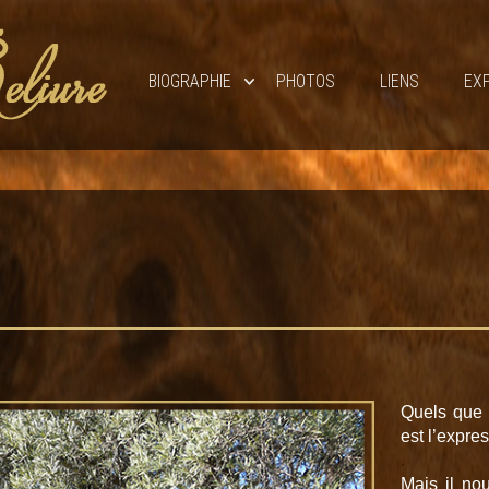
Skip to content
BIOGRAPHIE
PHOTOS
LIENS
EX
Quels que 
est l’expre
.
Mais il no