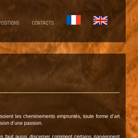
POSITIONS
CONTACTS
soient les cheminements empruntés, toute forme d’art
ssion d’une passion.
us faut aussi discerner comment certains parviennent