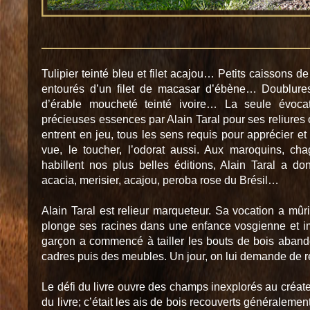
Tulipier teinté bleu et filet acajou… Petits caissons 
entourés d’un filet de macasar d’ébène… Doublur
d’érable moucheté teinté ivoire… La seule évoca
précieuses essences par Alain Taral pour ses reliures 
entrent en jeu, tous les sens requis pour apprécier et 
vue, le toucher, l’odorat aussi. Aux maroquins, cha
habillent nos plus belles éditions, Alain Taral a do
acacia, merisier, acajou, peroba rose du Brésil…
.
Alain Taral est relieur marqueteur. Sa vocation a mûr
plonge ses racines dans une enfance vosgienne et i
garçon a commencé à tailler les bouts de bois aband
cadres puis des meubles. Un jour, on lui demande de réa
.
Le défi du livre ouvre des champs inexplorés au créateur
du livre; c’était les ais de bois recouverts généraleme